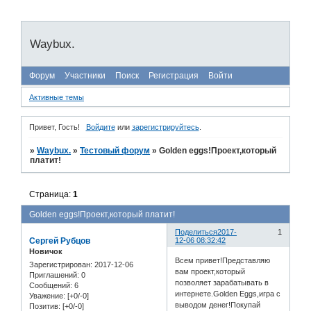
Waybux.
Форум
Участники
Поиск
Регистрация
Войти
Активные темы
Привет, Гость!
Войдите
или
зарегистрируйтесь
.
»
Waybux.
»
Тестовый форум
»
Golden eggs!Проект,который
платит!
Страница:
1
Golden eggs!Проект,который платит!
Поделиться
2017-
1
Сергей Рубцов
12-06 08:32:42
Новичок
Всем привет!Представляю
Зарегистрирован
: 2017-12-06
вам проект,который
Приглашений:
0
позволяет зарабатывать в
Сообщений:
6
интернете.Golden Eggs,игра с
Уважение:
[+0/-0]
выводом денег!Покупай
Позитив:
[+0/-0]