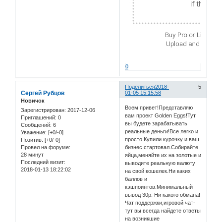
0
Поделиться
2018-
5
Сергей Рубцов
01-05 15:15:58
Новичок
Всем привет!Представляю
Зарегистрирован
: 2017-12-06
вам проект Golden Eggs!Тут
Приглашений:
0
вы будете зарабатывать
Сообщений:
6
реальные деньги!Все легко и
Уважение:
[+0/-0]
просто.Купили курочку и ваш
Позитив:
[+0/-0]
бизнес стартовал.Собирайте
Провел на форуме:
28 минут
яйца,меняйте их на золотые и
Последний визит:
выводите реальную валюту
2018-01-13 18:22:02
на свой кошелек.Ни каких
баллов и
кэшпоинтов.Минимальный
вывод 30р. Ни какого обмана!
Чат поддержки,игровой чат-
тут вы всегда найдете ответы
на возникшие