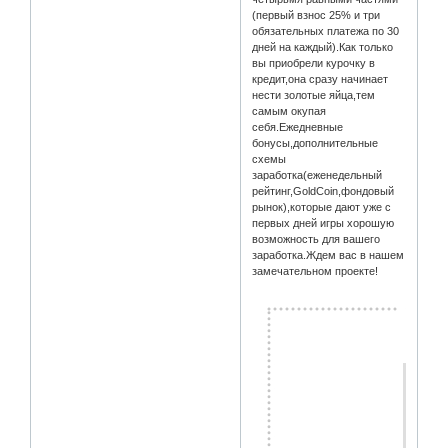
(первый взнос 25% и три
обязательных платежа по 30
дней на каждый).Как только
вы приобрели курочку в
кредит,она сразу начинает
нести золотые яйца,тем
самым окупая
себя.Ежедневные
бонусы,дополнительные
схемы
заработка(еженедельный
рейтинг,GoldCoin,фондовый
рынок),которые дают уже с
первых дней игры хорошую
возможность для вашего
заработка.Ждем вас в нашем
замечательном проекте!