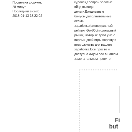
курочек,собирай золотые
Провел на форуме:
28 минут
яйца,выводи
Последний визит:
деньги.Ежедневные
2018-01-13 18:22:02
бонусы,дополнительные
схемы
заработка(еженедельный
рейтинг,GoldCoin,фондовый
рынок),которые дают уже с
первых дней игры хорошую
возможность для вашего
заработка.Все просто и
доступно.Ждем вас в нашем
замечательном проекте!