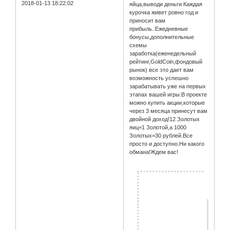
2018-01-13 18:22:02
яйца,выводи деньги.Каждая
курочка живет ровно год и
приносит вам
прибыль..Ежедневные
бонусы,дополнительные
схемы
заработка(еженедельный
рейтинг,GoldCoin,фондовый
рынок) все это дает вам
возможность успешно
зарабатывать уже на первых
этапах вашей игры.В проекте
можно купить акции,которые
через 3 месяца принесут вам
двойной доход!12 Золотых
яиц=1 Золотой,а 1000
Золотых=30 рублей.Все
просто и доступно.Ни какого
обмана!Ждем вас!