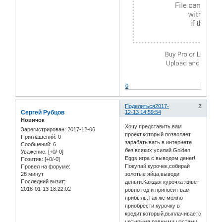
0
Поделиться
2017-
2
Сергей Рубцов
12-13 14:59:54
Новичок
Хочу представить вам
Зарегистрирован
: 2017-12-06
проект,который позволяет
Приглашений:
0
зарабатывать в интернете
Сообщений:
6
без всяких усилий.Golden
Уважение:
[+0/-0]
Eggs,игра с выводом денег!
Позитив:
[+0/-0]
Покупай курочек,собирай
Провел на форуме:
28 минут
золотые яйца,выводи
Последний визит:
деньги.Каждая курочка живет
2018-01-13 18:22:02
ровно год и приносит вам
прибыль.Так же можно
приобрести курочку в
кредит,который,выплачивается
четырьмя равными частями