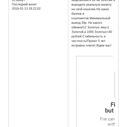
28 минут
яйца,меняйте их на золотые и
Последний визит:
выводите реальную валюту
2018-01-13 18:22:02
на свой кошелек.Ни каких
баллов и
кэшпоинтов.Минимальный
вывод 30р. Ни какого
обмана!12 Золотых яиц=1
Золотой,а 1000 Золотых=30
рублей.Стабильность и
честность!Проект 5 лет
исправно платит.Ждем вас!