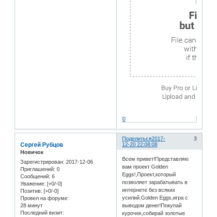
0
Поделиться
2017-
3
Сергей Рубцов
12-20 22:08:08
Новичок
Всем привет!Представляю
Зарегистрирован
: 2017-12-06
вам проект Golden
Приглашений:
0
Eggs!,Проект,который
Сообщений:
6
позволяет зарабатывать в
Уважение:
[+0/-0]
интернете без всяких
Позитив:
[+0/-0]
усилий.Golden Eggs,игра с
Провел на форуме:
28 минут
выводом денег!Покупай
Последний визит:
курочек,собирай золотые