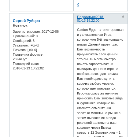
0
Поделиться
2018-
6
Сергей Рубцов
01-13 18:22:00
Новичок
Golden Eggs - это интересная
Зарегистрирован
: 2017-12-06
и увлекательная Игра,
Приглашений:
0
которая уже 5-й год исправно
Сообщений:
6
платит!Данный проект даст
Уважение:
[+0/-0]
Вам возможность
Позитив:
[+0/-0]
приумножать свои деньги.
Провел на форуме:
28 минут
Что бы Вы могли быстро
Последний визит:
начать зарабатывать и
2018-01-13 18:22:02
выводить деньги в игре на
свой кошелек, для начала
Вам необходимо купить
курочку любого уровня,
которая вам понравится.
Курочка сразу же начинает
приносить Вам золотые яйца
в курятнике, которые вы
сможете обменять на
золотые монеты на рынке,а
затем вывести их в виде
реальной валюты на ваш
кошелек через Вывод
средств!12 Золотых яиц = 1